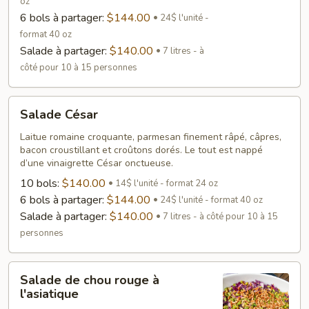
oz
6 bols à partager:
$144.00
24$ l'unité -
format 40 oz
Salade à partager:
$140.00
7 litres - à
côté pour 10 à 15 personnes
Salade
Salade César
César
Laitue romaine croquante, parmesan finement râpé, câpres,
bacon croustillant et croûtons dorés. Le tout est nappé
d’une vinaigrette César onctueuse.
10 bols:
$140.00
14$ l'unité - format 24 oz
6 bols à partager:
$144.00
24$ l'unité - format 40 oz
Salade à partager:
$140.00
7 litres - à côté pour 10 à 15
personnes
Salade
Salade de chou rouge à
de
l'asiatique
chou