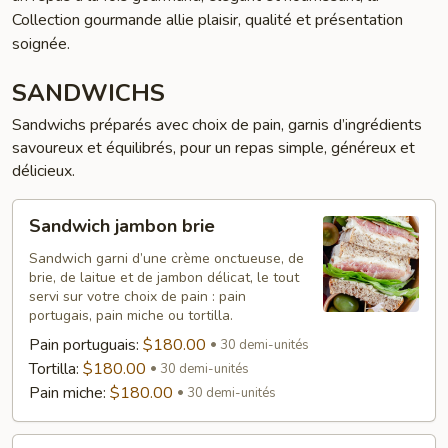
Collection gourmande allie plaisir, qualité et présentation
soignée.
SANDWICHS
Sandwichs préparés avec choix de pain, garnis d’ingrédients
savoureux et équilibrés, pour un repas simple, généreux et
délicieux.
Sandwich
Sandwich jambon brie
jambon
brie
Sandwich garni d’une crème onctueuse, de
brie, de laitue et de jambon délicat, le tout
servi sur votre choix de pain : pain
portugais, pain miche ou tortilla.
Pain portuguais:
$180.00
30 demi-unités
Tortilla:
$180.00
30 demi-unités
Pain miche:
$180.00
30 demi-unités
Sandwich