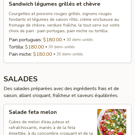
Sandwich légumes grillés et chèvre
légumes
grillés
Courgettes et poivrons rouges grillés, oignons rouges
fondants et légumes de saison rôtis, crème onctueuse au
et
fromage de chèvre, verdure fraîche, le tout servi sur votre
chèvre
choix de pain : pain portugais, pain miche ou tortilla.
Pain portuguais:
$180.00
30 demi-unités
Tortilla:
$180.00
30 demi-unités
Pain miche:
$180.00
30 demi-unités
SALADES
Des salades préparées avec des ingrédients frais et de
saison, alliant croquant, fraîcheur et saveurs équilibrées.
Salade
Salade feta melon
feta
melon
Cubes de melon d’eau juteux et
rafraîchissants, mariés à de la feta
émiettée, à du concombre croquant et de la