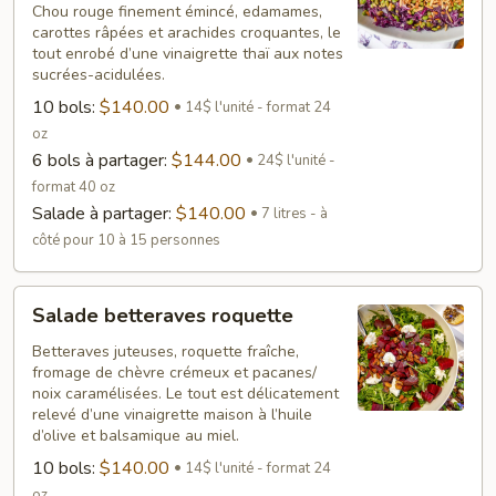
Chou rouge finement émincé, edamames,
rouge
carottes râpées et arachides croquantes, le
à
tout enrobé d’une vinaigrette thaï aux notes
l'asiatique
sucrées-acidulées.
10 bols:
$140.00
14$ l'unité - format 24
oz
6 bols à partager:
$144.00
24$ l'unité -
format 40 oz
Salade à partager:
$140.00
7 litres - à
côté pour 10 à 15 personnes
Salade
Salade betteraves roquette
betteraves
roquette
Betteraves juteuses, roquette fraîche,
fromage de chèvre crémeux et pacanes/
noix caramélisées. Le tout est délicatement
relevé d’une vinaigrette maison à l’huile
d’olive et balsamique au miel.
10 bols:
$140.00
14$ l'unité - format 24
oz