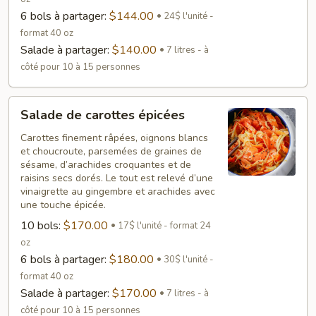
6 bols à partager:
$144.00
24$ l'unité -
format 40 oz
Salade à partager:
$140.00
7 litres - à
côté pour 10 à 15 personnes
Salade
Salade de carottes épicées
de
carottes
Carottes finement râpées, oignons blancs
et choucroute, parsemées de graines de
épicées
sésame, d’arachides croquantes et de
raisins secs dorés. Le tout est relevé d’une
vinaigrette au gingembre et arachides avec
une touche épicée.
10 bols:
$170.00
17$ l'unité - format 24
oz
6 bols à partager:
$180.00
30$ l'unité -
format 40 oz
Salade à partager:
$170.00
7 litres - à
côté pour 10 à 15 personnes