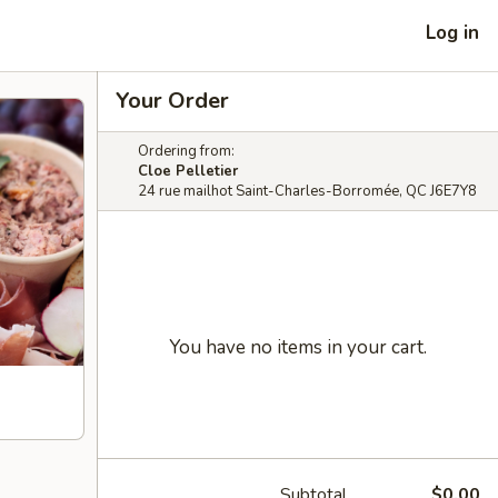
Log in
Your Order
Ordering from:
Cloe Pelletier
24 rue mailhot Saint-Charles-Borromée, QC J6E7Y8
You have no items in your cart.
Subtotal
$0.00