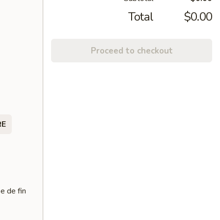
Total
$0.00
Proceed to checkout
RE
e de fin