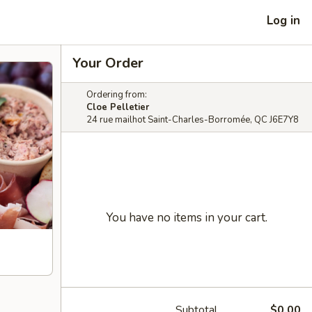
Log in
Your Order
Ordering from:
Cloe Pelletier
24 rue mailhot Saint-Charles-Borromée, QC J6E7Y8
You have no items in your cart.
Subtotal
$0.00