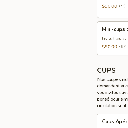
légumes
$90.00
9$ l
Mini-
Mini-cups d
cups
de
Fruits frais va
fruits
$90.00
9$ l
CUPS
Nos coupes indi
demandent aucun
vos invités sav
pensé pour simp
circulation son
Cups
Cups Apér
Apéro