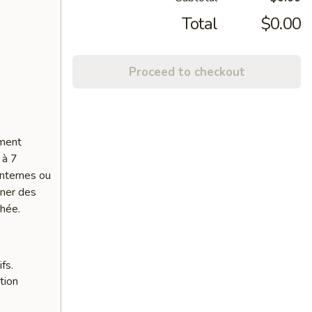
Total
$0.00
Proceed to checkout
ement
 à 7
internes ou
nner des
chée.
fs.
tion