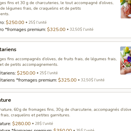
es fins et 30 g de charcuteries, le tout accompagné d’olives,
, de légumes frais, de craquelins et de petits
ents.
ro:
$250.00
25$ l'unité
ro *fromages premium:
$325.00
32,50$ l'unité
tariens
es fins accompagnés d’olives, de fruits frais, de légumes frais,
 et de petits accompagnements.
tariens:
$250.00
25$ l'unité
étariens *fromages premium:
$325.00
32,50$ l'unité
ature
ature, 60 g de fromages fins, 30 g de charcuterie, accompagnés d’olive
frais, craquelins et petites garnitures.
ature:
$280.00
28$ l'unité
nature *fromages premium:
$350.00
35$ l'unité