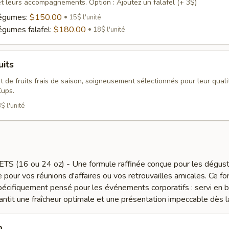
t leurs accompagnements. Option : Ajoutez un falafel (+ 3$)
légumes:
$150.00
15$ l'unité
égumes falafel:
$180.00
18$ l'unité
uits
 de fruits frais de saison, soigneusement sélectionnés pour leur qualit
Cups.
$ l'unité
(16 ou 24 oz) - Une formule raffinée conçue pour les dégust
e pour vos réunions d'affaires ou vos retrouvailles amicales. Ce f
spécifiquement pensé pour les événements corporatifs : servi en 
rantit une fraîcheur optimale et une présentation impeccable dès la
o