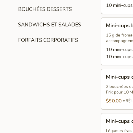
10 mini-cups
BOUCHÉES DESSERTS
Mini-
SANDWICHS ET SALADES
Mini-cups 
cups
brunch
15 g de fromag
FORFAITS CORPORATIFS
accompagnem
10 mini-cups
10 mini-cups
Mini-
Mini-cups 
cups
desserts
2 bouchées de
Prix pour 10 M
$90.00
9$ l
Mini-
Mini-cups
cups
de
Légumes frais