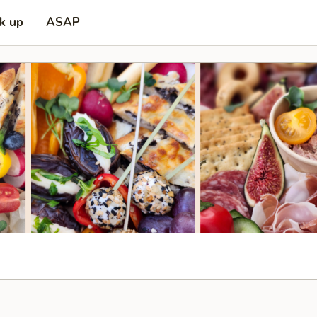
ck up
ASAP