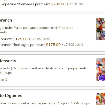
 Signature *fromages premium:
$200.00
20$ l'unité
brunch
e, fruits fruits, pain aux bananes, mini-frittata et
ents.
 brunch:
$125.00
12,50$ l'unité
 brunch *fromages premium:
$175.00
17,50$ l'unité
desserts
sserts (45 g) du moment avec fruits et accompagnements.
ini-cups.
'unité
 de légumes
 avec houmous et accompagnements. Prix pour 10 Mini-cups.