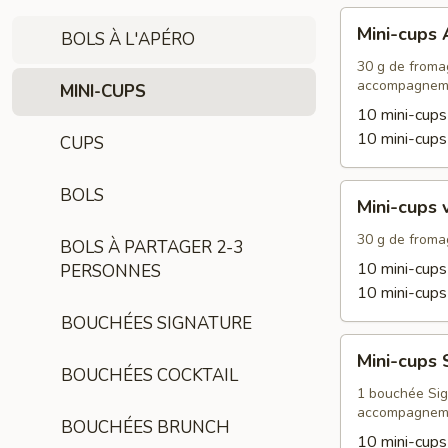
Mini-
Mini-cups
BOLS À L'APÉRO
cups
Apéro
30 g de fromage
accompagnem
MINI-CUPS
10 mini-cup
10 mini-cup
CUPS
Mini-
BOLS
Mini-cups 
cups
végétariens
30 g de fromag
BOLS À PARTAGER 2-3
10 mini-cups
PERSONNES
10 mini-cups
BOUCHÉES SIGNATURE
Mini-
Mini-cups 
cups
BOUCHÉES COCKTAIL
Signature
1 bouchée Sign
accompagnem
BOUCHÉES BRUNCH
10 mini-cups