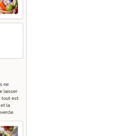
es ne
e laisser
 tout est
et la
vercle.