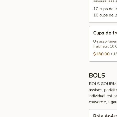
savoureuses e
10 cups de 
10 cups de l
Cups
Cups de fr
de
fruits
Un assortiment
fraîcheur. 10 
$180.00
18
BOLS
BOLS GOURMETS 
assises, parfait
individuel est 
couvercle, il ga
Bols
Bols Apér