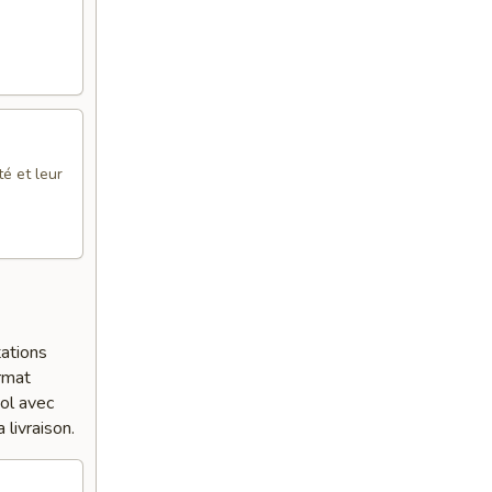
é et leur
ations
ormat
bol avec
 livraison.