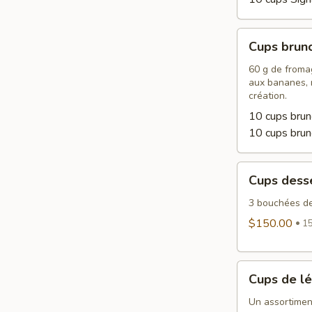
Cups
Cups brun
brunch
60 g de fromag
aux bananes, m
création.
10 cups brun
10 cups bru
Cups
Cups dess
desserts
3 bouchées de
$150.00
15
Cups
Cups de l
de
légumes
Un assortimen