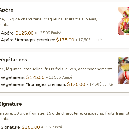
 Apéro
, 15 g de charcuterie, craquelins, fruits frais, olives,
ents.
s Apéro:
$125.00
12,50$ l'unité
s Apéro *fromages premium:
$175.00
17,50$ l'unité
végétariens
e, légumes, craquelins, fruits frais, olives, accompagnements.
 végétariens:
$125.00
12,50$ l'unité
 végétariens *fromages premium:
$175.00
17,50$ l'unité
Signature
ature, 30 g de fromage, 15 g de charcuterie, craquelins, fruits frais, ol
ents.
 Signature:
$150.00
15$ l'unité