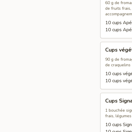
60 g de fromag
de fruits frais
accompagnem
10 cups Apé
10 cups Apé
Cups
Cups végé
végétariens
90 g de fromag
de craquelins
10 cups végé
10 cups vég
Cups
Cups Sign
Signature
1 bouchée sign
frais, légumes 
10 cups Sign
10 cups Sig