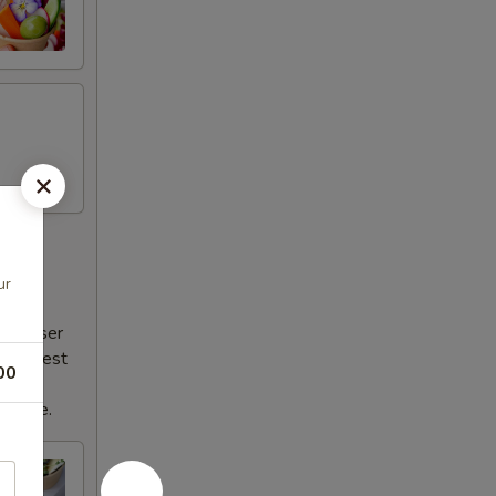
ur
es ne
e laisser
 tout est
00
et la
vercle.