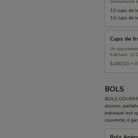
savoureuses e
10 cups de 
10 cups de l
Cups
Cups de fr
de
fruits
Un assortiment
fraîcheur. 10 
$180.00
18
BOLS
BOLS GOURMETS 
assises, parfait
individuel est 
couvercle, il ga
Bols
Bols Apér