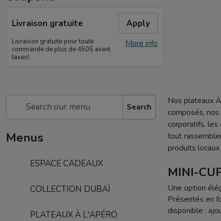
Livraison gratuite
Apply
Livraison gratuite pour toute
More info
commande de plus de 450$ avant
taxes!
Nos plateaux À 
Search
composés, nos p
corporatifs, le
Menus
tout rassemble
produits locaux
ESPACE CADEAUX
MINI-CU
Une option élég
COLLECTION DUBAÏ
Présentés en f
disponible : ajo
PLATEAUX À L'APÉRO