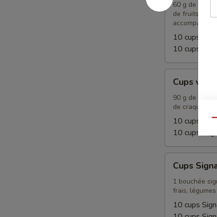
60 g de fromag
de fruits frais
accompagnem
10 cups Apé
10 cups Apé
Cups
Cups végé
végétariens
90 g de fromag
de craquelins
10 cups végé
Qu
10 cups vég
Cups
Cups Sign
Signature
1 bouchée sign
frais, légumes 
10 cups Sign
10 cups Sig