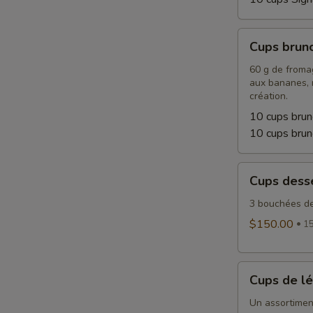
Cups
Cups brun
brunch
60 g de fromag
aux bananes, m
création.
10 cups brun
10 cups bru
Cups
Cups dess
desserts
3 bouchées de
$150.00
15
Cups
Cups de l
de
légumes
Un assortimen