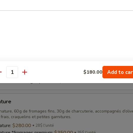
es fins et 30 g de charcuteries, le tout accompagné d’olives,
, de légumes frais, de craquelins et de petits
ents.
ro:
$250.00
25$ l'unité
ro *fromages premium:
$325.00
32,50$ l'unité
tariens
es fins accompagnés d’olives, de fruits frais, de légumes frais,
 et de petits accompagnements.
Add to car
$180.00
tariens:
$250.00
25$ l'unité
antity
étariens *fromages premium:
$325.00
32,50$ l'unité
ature
ature, 60 g de fromages fins, 30 g de charcuterie, accompagnés d’olive
frais, craquelins et petites garnitures.
ature:
$280.00
28$ l'unité
nature *fromages premium:
$350.00
35$ l'unité