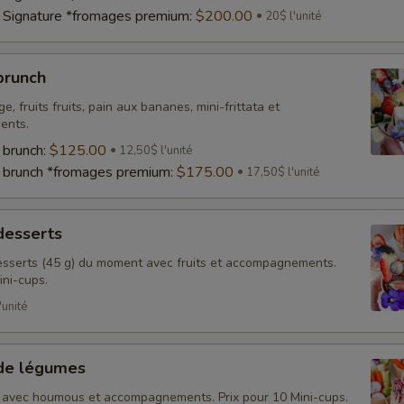
 Signature *fromages premium:
$200.00
20$ l'unité
brunch
e, fruits fruits, pain aux bananes, mini-frittata et
ents.
 brunch:
$125.00
12,50$ l'unité
 brunch *fromages premium:
$175.00
17,50$ l'unité
desserts
sserts (45 g) du moment avec fruits et accompagnements.
ini-cups.
'unité
 de légumes
 avec houmous et accompagnements. Prix pour 10 Mini-cups.