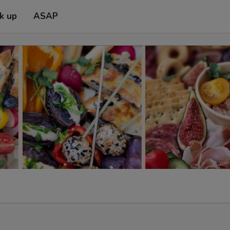
ck up
ASAP