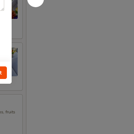
t
s, fruits