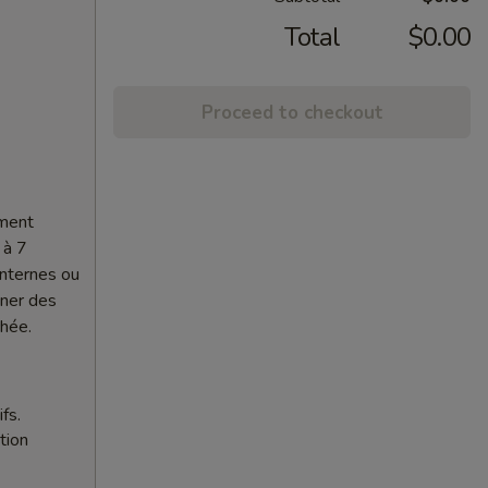
Total
$0.00
Proceed to checkout
ement
 à 7
internes ou
nner des
chée.
fs.
tion