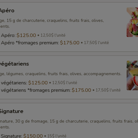
 Apéro
, 15 g de charcuterie, craquelins, fruits frais, olives,
ents.
s Apéro:
$125.00
12,50$ l'unité
s Apéro *fromages premium:
$175.00
17,50$ l'unité
végétariens
e, légumes, craquelins, fruits frais, olives, accompagnements.
 végétariens:
$125.00
12,50$ l'unité
 végétariens *fromages premium:
$175.00
17,50$ l'unité
Signature
ature, 30 g de fromage, 15 g de charcuterie, craquelins, fruits frais, ol
ents.
 Signature:
$150.00
15$ l'unité