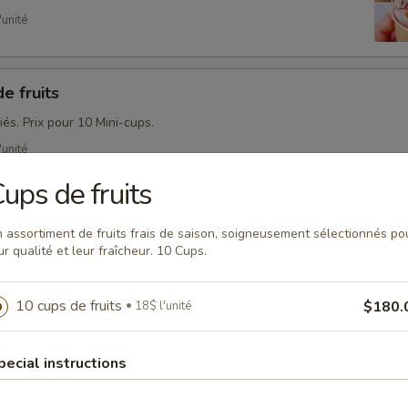
'unité
e fruits
riés. Prix pour 10 Mini-cups.
'unité
ups de fruits
 assortiment de fruits frais de saison, soigneusement sélectionnés po
ur qualité et leur fraîcheur. 10 Cups.
viduelles offrent une expérience de dégustation clé en main. Ell
e préparation ni service complexe : il suffit de les disposer et d
ourer. C'est la solution parfaite pour un événement sans tracas, où
10 cups de fruits
$180.
18$ l'unité
lifier la logistique. Idéales pour des ambiances où le réseautage 
t essentiels. Plusieurs menus offerts. Dans des cups 8 oz sans cou
pecial instructions
o