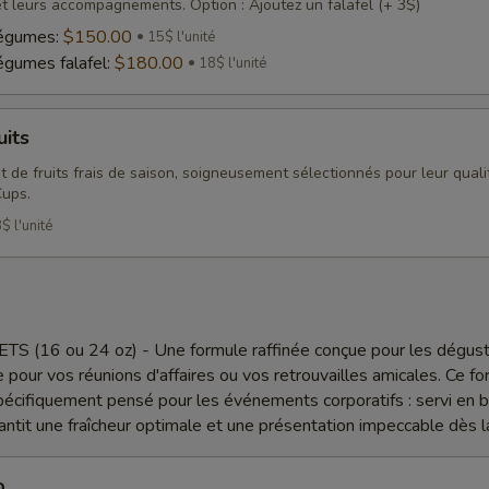
t leurs accompagnements. Option : Ajoutez un falafel (+ 3$)
légumes:
$150.00
15$ l'unité
égumes falafel:
$180.00
18$ l'unité
uits
 de fruits frais de saison, soigneusement sélectionnés pour leur qualit
Cups.
$ l'unité
(16 ou 24 oz) - Une formule raffinée conçue pour les dégust
e pour vos réunions d'affaires ou vos retrouvailles amicales. Ce f
spécifiquement pensé pour les événements corporatifs : servi en 
rantit une fraîcheur optimale et une présentation impeccable dès la
o