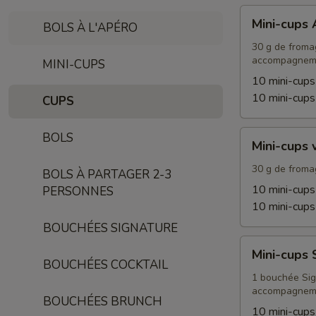
Mini-
Mini-cups
BOLS À L'APÉRO
cups
Apéro
30 g de fromage
accompagnem
MINI-CUPS
10 mini-cup
10 mini-cup
CUPS
Mini-
BOLS
Mini-cups 
cups
végétariens
30 g de fromag
BOLS À PARTAGER 2-3
10 mini-cups
PERSONNES
10 mini-cups
BOUCHÉES SIGNATURE
Mini-
Mini-cups 
cups
BOUCHÉES COCKTAIL
Signature
1 bouchée Sign
accompagnem
BOUCHÉES BRUNCH
10 mini-cups