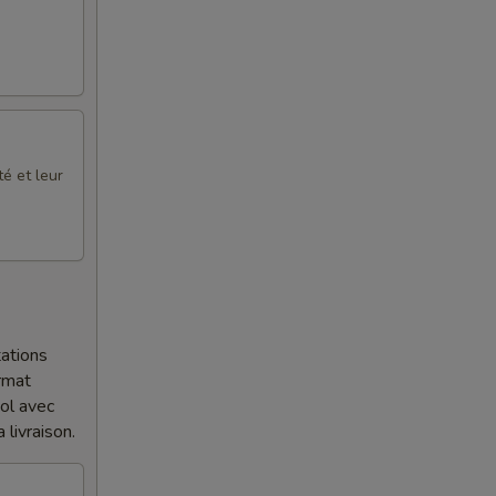
é et leur
ations
ormat
bol avec
 livraison.