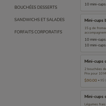
10 mini-cups
BOUCHÉES DESSERTS
Mini-
SANDWICHS ET SALADES
Mini-cups 
cups
brunch
15 g de fromag
FORFAITS CORPORATIFS
accompagnem
10 mini-cups
10 mini-cups
Mini-
Mini-cups 
cups
desserts
2 bouchées de
Prix pour 10 M
$90.00
9$ l
Mini-
Mini-cups
cups
de
Légumes frais