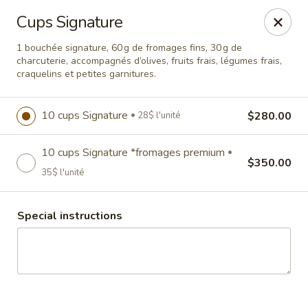
Cloé Pelletier
Cups Signature
24 rue mailhot Saint-Charles-Borromée, QC J6E7Y8
1 bouchée signature, 60 g de fromages fins, 30 g de
charcuterie, accompagnés d’olives, fruits frais, légumes frais,
Pick up
Select Time
craquelins et petites garnitures.
10 cups Signature
$280.00
28$ l'unité
10 cups Signature *fromages premium
$350.00
35$ l'unité
Special instructions
Cloe Pelletier
Coupons