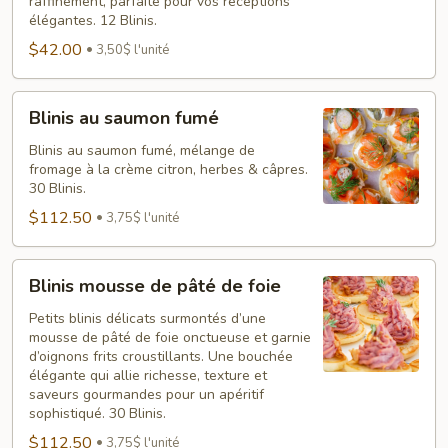
raffinement, parfaite pour vos réceptions
élégantes. 12 Blinis.
$42.00
3,50$ l'unité
Blinis
Blinis au saumon fumé
au
saumon
Blinis au saumon fumé, mélange de
fromage à la crème citron, herbes & câpres.
fumé
30 Blinis.
$112.50
3,75$ l'unité
Blinis
Blinis mousse de pâté de foie
mousse
de
Petits blinis délicats surmontés d’une
mousse de pâté de foie onctueuse et garnie
pâté
d’oignons frits croustillants. Une bouchée
de
élégante qui allie richesse, texture et
foie
saveurs gourmandes pour un apéritif
sophistiqué. 30 Blinis.
$112.50
3,75$ l'unité