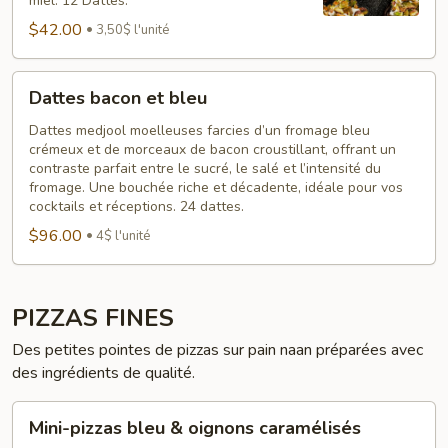
miel. 12 Dattes.
$42.00
3,50$ l'unité
Dattes
Dattes bacon et bleu
bacon
et
Dattes medjool moelleuses farcies d’un fromage bleu
crémeux et de morceaux de bacon croustillant, offrant un
bleu
contraste parfait entre le sucré, le salé et l’intensité du
fromage. Une bouchée riche et décadente, idéale pour vos
cocktails et réceptions. 24 dattes.
$96.00
4$ l'unité
PIZZAS FINES
Des petites pointes de pizzas sur pain naan préparées avec
des ingrédients de qualité.
Mini-
Mini-pizzas bleu & oignons caramélisés
pizzas