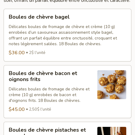
soin, offrant un parfait équilibre entre onctuosité et caractère.
Boules
Boules de chèvre bagel
de
chèvre
Délicates boules de fromage de chèvre et crème (10 g)
enrobées d’un savoureux assaisonnement style bagel,
bagel
offrant un parfait équilibre entre onctuosité, croquant et
notes légèrement salées. 18 Boules de chèvres.
$36.00
2$ l'unité
Boules
Boules de chèvre bacon et
de
oignons frits
chèvre
Délicates boules de fromage de chèvre et
bacon
crème (10 g) enrobées de bacon et
et
d'oignons frits. 18 Boules de chèvres.
oignons
$45.00
2,50$ l'unité
frits
Boules
Boules de chèvre pistaches et
de