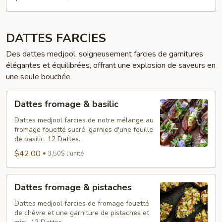
DATTES FARCIES
Des dattes medjool, soigneusement farcies de garnitures
élégantes et équilibrées, offrant une explosion de saveurs en
une seule bouchée.
Dattes
Dattes fromage & basilic
fromage
&
Dattes medjool farcies de notre mélange au
fromage fouetté sucré, garnies d'une feuille
basilic
de basilic. 12 Dattes.
$42.00
3,50$ l'unité
Dattes
Dattes fromage & pistaches
fromage
&
Dattes medjool farcies de fromage fouetté
de chèvre et une garniture de pistaches et
pistaches