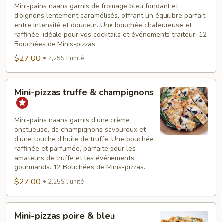
bleu
Mini-pains naans garnis de fromage bleu fondant et
d’oignons lentement caramélisés, offrant un équilibre parfait
&
entre intensité et douceur. Une bouchée chaleureuse et
oignons
raffinée, idéale pour vos cocktails et événements traiteur. 12
caramélisés
Bouchées de Minis-pizzas.
$27.00
2,25$ l'unité
Mini-
Mini-pizzas truffe & champignons
pizzas
truffe
&
Mini-pains naans garnis d’une crème
onctueuse, de champignons savoureux et
champignons
d’une touche d'huile de truffe. Une bouchée
raffinée et parfumée, parfaite pour les
amateurs de truffe et les événements
gourmands. 12 Bouchées de Minis-pizzas.
$27.00
2,25$ l'unité
Mini-
Mini-pizzas poire & bleu
pizzas