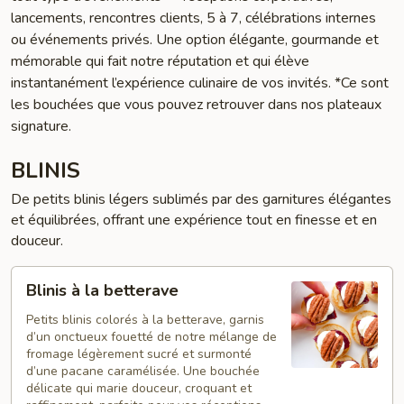
lancements, rencontres clients, 5 à 7, célébrations internes
ou événements privés. Une option élégante, gourmande et
mémorable qui fait notre réputation et qui élève
instantanément l’expérience culinaire de vos invités. *Ce sont
les bouchées que vous pouvez retrouver dans nos plateaux
signature.
BLINIS
De petits blinis légers sublimés par des garnitures élégantes
et équilibrées, offrant une expérience tout en finesse et en
douceur.
Blinis
Blinis à la betterave
à
la
Petits blinis colorés à la betterave, garnis
d’un onctueux fouetté de notre mélange de
betterave
fromage légèrement sucré et surmonté
d’une pacane caramélisée. Une bouchée
délicate qui marie douceur, croquant et