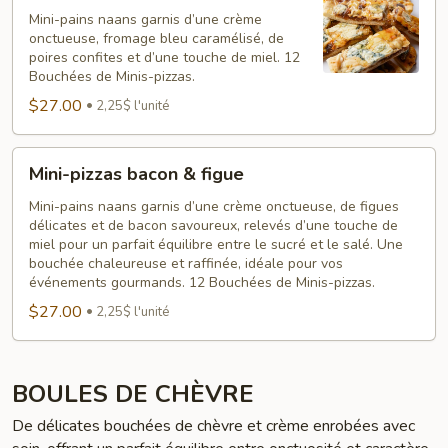
poire
Mini-pains naans garnis d’une crème
onctueuse, fromage bleu caramélisé, de
&
poires confites et d’une touche de miel. 12
bleu
Bouchées de Minis-pizzas.
$27.00
2,25$ l'unité
Mini-
Mini-pizzas bacon & figue
pizzas
bacon
Mini-pains naans garnis d’une crème onctueuse, de figues
délicates et de bacon savoureux, relevés d’une touche de
&
miel pour un parfait équilibre entre le sucré et le salé. Une
figue
bouchée chaleureuse et raffinée, idéale pour vos
événements gourmands. 12 Bouchées de Minis-pizzas.
$27.00
2,25$ l'unité
BOULES DE CHÈVRE
De délicates bouchées de chèvre et crème enrobées avec