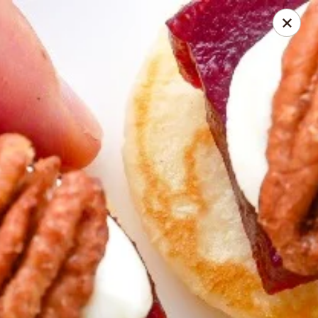
Cloé Pelletier
24 rue mailhot Saint-Charles-Borromée, QC J6E7Y8
Pick up
ASAP
Cloe Pelletier
Coupons