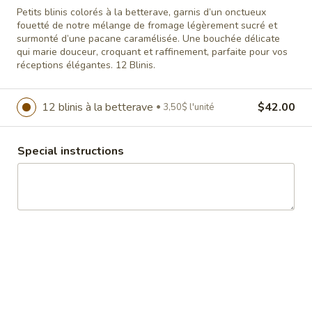
raffinement, parfaite pour vos réceptions
Petits blinis colorés à la betterave, garnis d’un onctueux
élégantes. 12 Blinis.
fouetté de notre mélange de fromage légèrement sucré et
$42.00
3,50$ l'unité
surmonté d’une pacane caramélisée. Une bouchée délicate
qui marie douceur, croquant et raffinement, parfaite pour vos
réceptions élégantes. 12 Blinis.
Blinis
Blinis au saumon fumé
au
saumon
Blinis au saumon fumé, mélange de
12 blinis à la betterave
$42.00
3,50$ l'unité
fromage à la crème citron, herbes & câpres.
fumé
30 Blinis.
Special instructions
$112.50
3,75$ l'unité
Blinis
Blinis mousse de pâté de foie
mousse
de
Petits blinis délicats surmontés d’une
mousse de pâté de foie onctueuse et garnie
pâté
d’oignons frits croustillants. Une bouchée
de
élégante qui allie richesse, texture et
foie
saveurs gourmandes pour un apéritif
sophistiqué. 30 Blinis.
$112.50
3,75$ l'unité