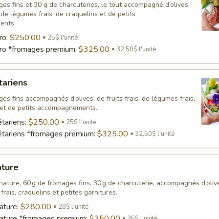
es fins et 30 g de charcuteries, le tout accompagné d’olives,
, de légumes frais, de craquelins et de petits
ents.
ro:
$250.00
25$ l'unité
ro *fromages premium:
$325.00
32,50$ l'unité
tariens
es fins accompagnés d’olives, de fruits frais, de légumes frais,
 et de petits accompagnements.
tariens:
$250.00
25$ l'unité
étariens *fromages premium:
$325.00
32,50$ l'unité
ature
ature, 60 g de fromages fins, 30 g de charcuterie, accompagnés d’olive
frais, craquelins et petites garnitures.
ature:
$280.00
28$ l'unité
nature *fromages premium:
$350.00
35$ l'unité