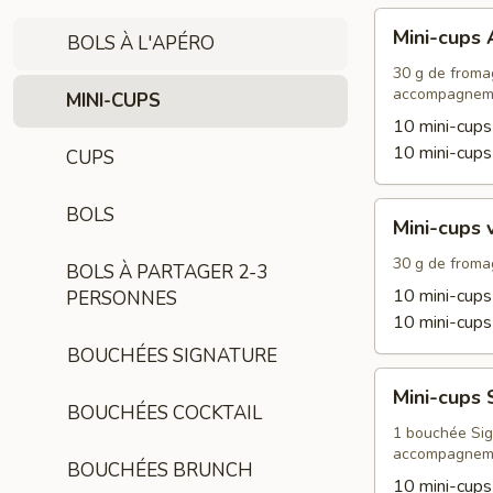
Mini-
Mini-cups
BOLS À L'APÉRO
cups
Apéro
30 g de fromage
accompagnem
MINI-CUPS
10 mini-cup
10 mini-cup
CUPS
Mini-
BOLS
Mini-cups 
cups
végétariens
30 g de fromag
BOLS À PARTAGER 2-3
10 mini-cups
PERSONNES
10 mini-cups
BOUCHÉES SIGNATURE
Mini-
Mini-cups 
cups
BOUCHÉES COCKTAIL
Signature
1 bouchée Sign
accompagnem
BOUCHÉES BRUNCH
10 mini-cups