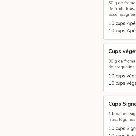
60 g de fromag
de fruits frais
accompagnem
10 cups Apé
10 cups Apé
Cups
Cups végé
végétariens
90 g de fromag
de craquelins
10 cups végé
10 cups vég
Cups
Cups Sign
Signature
1 bouchée sign
frais, légumes 
10 cups Sign
10 cups Sig