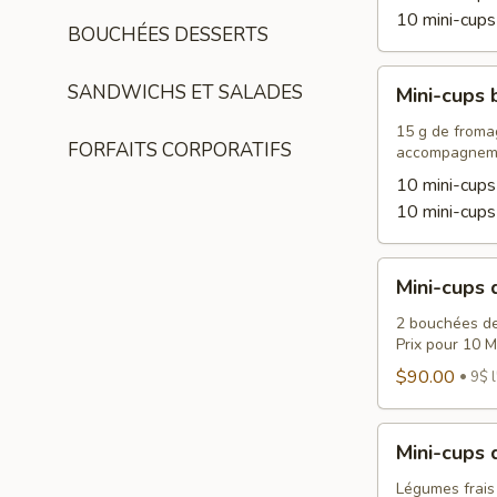
10 mini-cups
BOUCHÉES DESSERTS
Mini-
SANDWICHS ET SALADES
Mini-cups 
cups
brunch
15 g de fromag
FORFAITS CORPORATIFS
accompagnem
10 mini-cups
10 mini-cups
Mini-
Mini-cups 
cups
desserts
2 bouchées de
Prix pour 10 M
$90.00
9$ l
Mini-
Mini-cups
cups
de
Légumes frais