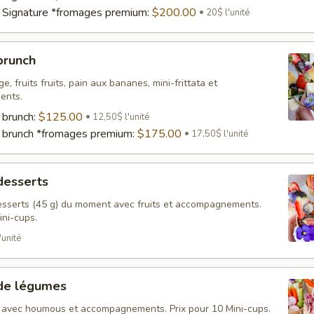
 Signature *fromages premium:
$200.00
20$ l'unité
brunch
e, fruits fruits, pain aux bananes, mini-frittata et
ents.
 brunch:
$125.00
12,50$ l'unité
 brunch *fromages premium:
$175.00
17,50$ l'unité
desserts
sserts (45 g) du moment avec fruits et accompagnements.
ini-cups.
'unité
 de légumes
 avec houmous et accompagnements. Prix pour 10 Mini-cups.