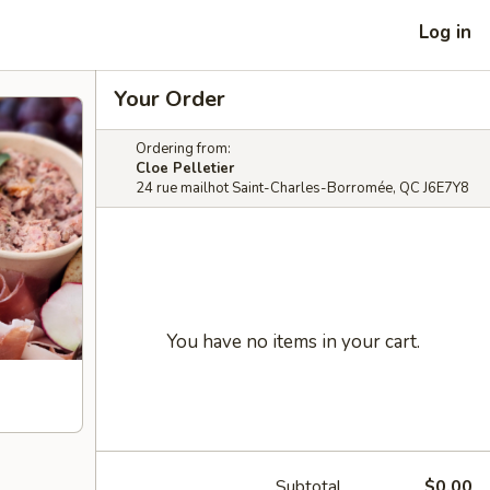
Log in
Your Order
Ordering from:
Cloe Pelletier
24 rue mailhot Saint-Charles-Borromée, QC J6E7Y8
You have no items in your cart.
Subtotal
$0.00