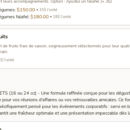
t leurs accompagnements. Option : Ajoutez un falafel (+ 3$)
légumes:
$150.00
15$ l'unité
égumes falafel:
$180.00
18$ l'unité
uits
 de fruits frais de saison, soigneusement sélectionnés pour leur qualit
Cups.
$ l'unité
(16 ou 24 oz) - Une formule raffinée conçue pour les dégust
e pour vos réunions d'affaires ou vos retrouvailles amicales. Ce f
spécifiquement pensé pour les événements corporatifs : servi en 
rantit une fraîcheur optimale et une présentation impeccable dès la
o