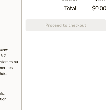
Total
$0.00
Proceed to checkout
ement
 à 7
internes ou
nner des
chée.
fs.
tion