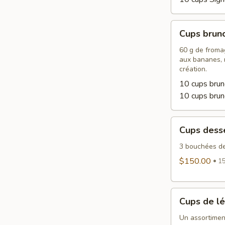
Cups
Cups brun
brunch
60 g de fromag
aux bananes, m
création.
10 cups brun
10 cups bru
Cups
Cups dess
desserts
3 bouchées de
$150.00
15
Cups
Cups de l
de
légumes
Un assortimen