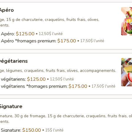
 Apéro
, 15 g de charcuterie, craquelins, fruits frais, olives,
ents.
s Apéro:
$125.00
12,50$ l'unité
s Apéro *fromages premium:
$175.00
17,50$ l'unité
végétariens
e, légumes, craquelins, fruits frais, olives, accompagnements.
 végétariens:
$125.00
12,50$ l'unité
 végétariens *fromages premium:
$175.00
17,50$ l'unité
Signature
ature, 30 g de fromage, 15 g de charcuterie, craquelins, fruits frais, ol
ents.
 Signature:
$150.00
15$ l'unité