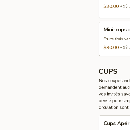
légumes
$90.00
9$ l
Mini-
Mini-cups d
cups
de
Fruits frais va
fruits
$90.00
9$ l
CUPS
Nos coupes indi
demandent aucun
vos invités sav
pensé pour simp
circulation son
Cups
Cups Apér
Apéro