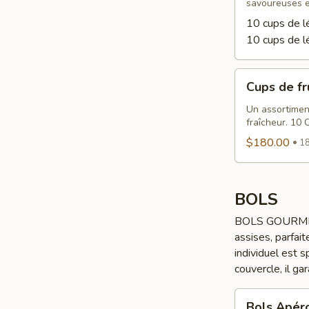
savoureuses e
10 cups de 
10 cups de l
Cups
Cups de fr
de
fruits
Un assortiment
fraîcheur. 10 
$180.00
18
BOLS
BOLS GOURMETS 
assises, parfait
individuel est 
couvercle, il ga
Bols
Bols Apér