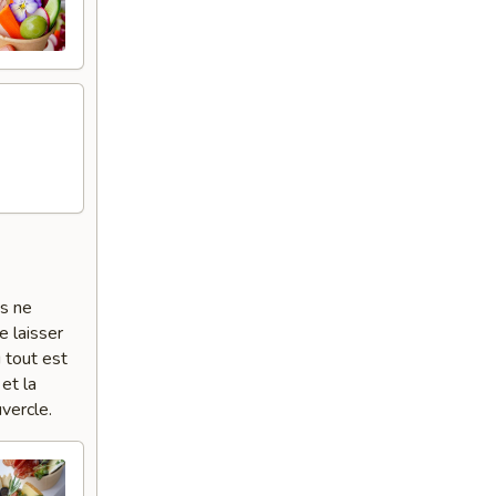
es ne
e laisser
 tout est
et la
vercle.