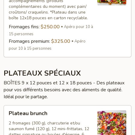
accompagnements (produits
complémentaires du moment) avec pain/
croûtons/ craquelins. *Plateau dans une
boîte 12x18 pouces en carton recyclable.
Fromages fins:
$250.00
Apéro pour 10 à
15 personnes
Fromages premium:
$325.00
Apéro
pour 10 à 15 personnes
PLATEAUX SPÉCIAUX
BOÎTES 9 x 12 pouces et 12 x 18 pouces - Des plateaux
pour vos différents besoins avec des aliments de qualité.
Idéal pour le partage.
Plateau
Plateau brunch
brunch
2 fromages (300 g), charcuterie et/ou
saumon fumé (120 g), 12 mini-frittatas, 12
dattes signature ou boules d'énergie, 6