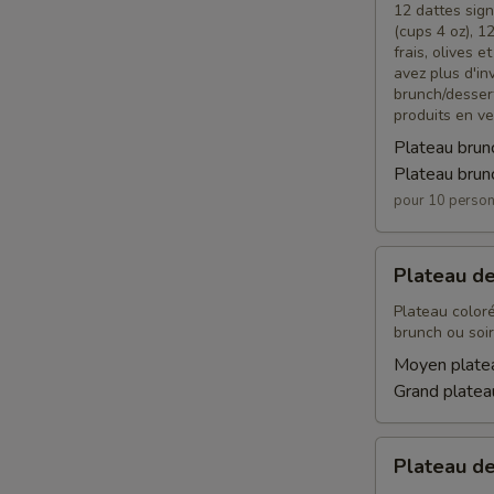
12 dattes sign
(cups 4 oz), 
frais, olives 
avez plus d'in
brunch/dessert
produits en ve
Plateau brun
Plateau brun
pour 10 perso
Plateau
Plateau de
de
fruits
Plateau color
brunch ou soir
Moyen platea
Grand plateau
Plateau
Plateau d
de