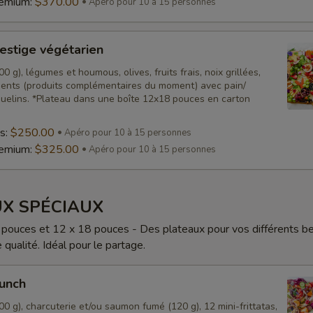
remium:
$370.00
Apéro pour 10 à 15 personnes
estige végétarien
0 g), légumes et houmous, olives, fruits frais, noix grillées,
nts (produits complémentaires du moment) avec pain/
quelins. *Plateau dans une boîte 12x18 pouces en carton
s:
$250.00
Apéro pour 10 à 15 personnes
remium:
$325.00
Apéro pour 10 à 15 personnes
X SPÉCIAUX
pouces et 12 x 18 pouces - Des plateaux pour vos différents b
qualité. Idéal pour le partage.
runch
0 g), charcuterie et/ou saumon fumé (120 g), 12 mini-frittatas,