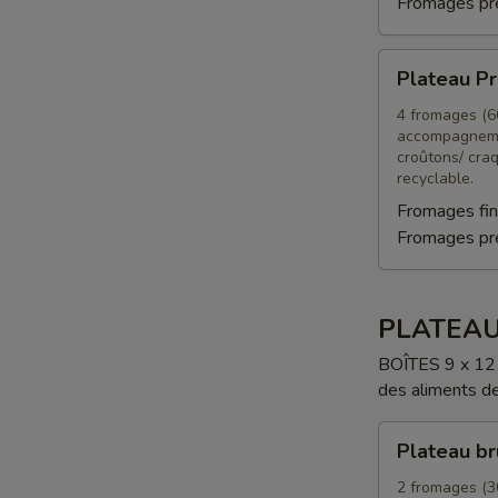
Fromages p
Plateau
Plateau Pr
Prestige
végétarien
4 fromages (60
accompagneme
croûtons/ cra
recyclable.
Fromages fin
Fromages p
PLATEAU
BOÎTES 9 x 12 
des aliments de 
Plateau
Plateau b
brunch
2 fromages (30