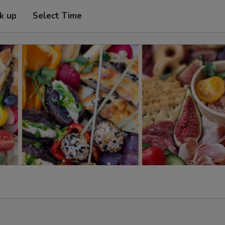
ck up
Select Time