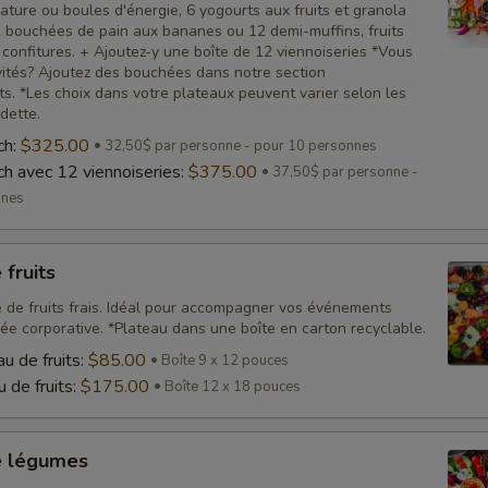
ature ou boules d'énergie, 6 yogourts aux fruits et granola
12 bouchées de pain aux bananes ou 12 demi-muffins, fruits
et confitures. + Ajoutez-y une boîte de 12 viennoiseries *Vous
vités? Ajoutez des bouchées dans notre section
s. *Les choix dans votre plateaux peuvent varier selon les
dette.
ch:
$325.00
32,50$ par personne - pour 10 personnes
ch avec 12 viennoiseries:
$375.00
37,50$ par personne -
nnes
 fruits
é de fruits frais. Idéal pour accompagner vos événements
ée corporative. *Plateau dans une boîte en carton recyclable.
u de fruits:
$85.00
Boîte 9 x 12 pouces
 de fruits:
$175.00
Boîte 12 x 18 pouces
e légumes