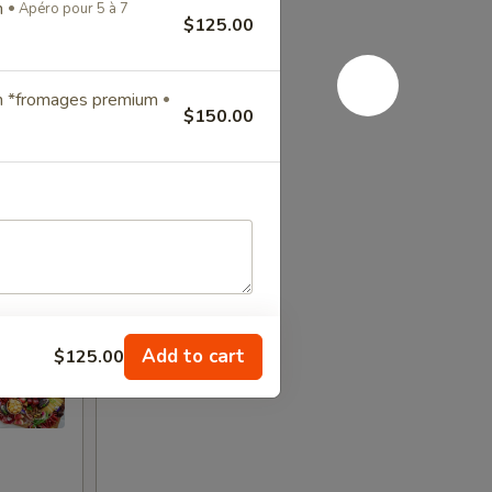
n
Apéro pour 5 à 7
$125.00
en *fromages premium
$150.00
Add to cart
$125.00