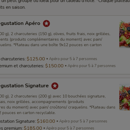
r un petit groupe ou idéal pour un cadeau d'hôte. *Chaque plateau
its en saison.
égustation Apéro
 g), 2 charcuteries (150 g), olives, fruits frais, noix grillées,
nts (produits complémentaires du moment) avec pain/
quelins. *Plateau dans une boîte 9x12 pouces en carton
charcuteries:
$125.00
Apéro pour 5 à 7 personnes
mium et charcuteries:
$150.00
Apéro pour 5 à 7 personnes
égustation Signature
0 g), 2 charcuteries (200 g) avec 10 bouchées signature,
 frais, noix grillées, accompagnements (produits
es du moment) avec pain/ croûtons/ craquelins. *Plateau dans
2 pouces en carton recyclable.
station Signature:
$160.00
Apéro pour 5 à 7 personnes
es premium:
$185.00
Apéro pour 5 à 7 personnes