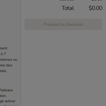
Total
$0.00
Proceed to checkout
ement
 à 7
internes ou
nner des
chée.
Plateaux
aux,
age autour