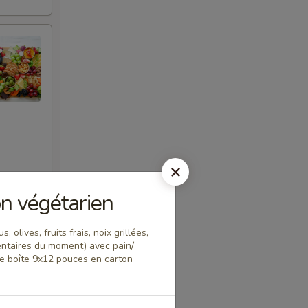
n végétarien
olives, fruits frais, noix grillées,
 grands
taires du moment) avec pain/
es. Un
ne boîte 9x12 pouces en carton
’art de
ée de main,
 les