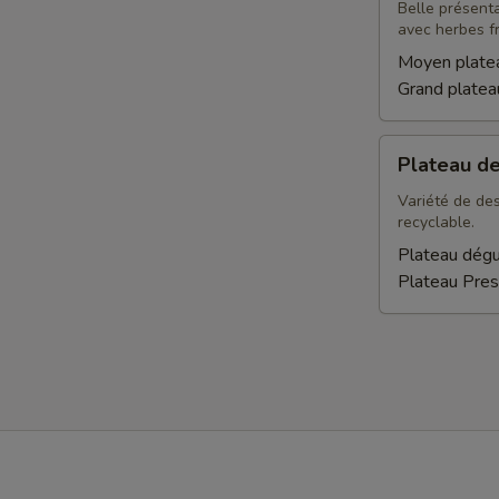
légumes
Belle présent
avec herbes fr
Moyen plate
Grand plate
Plateau
Plateau d
desserts
Variété de des
recyclable.
Plateau dégu
Plateau Pres
Facebook