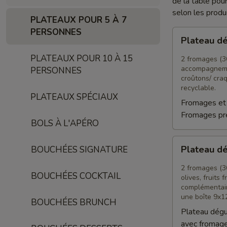
de la table pou
selon les produ
PLATEAUX POUR 5 À 7
PERSONNES
Plateau
Plateau d
dégustation
Apéro
PLATEAUX POUR 10 À 15
2 fromages (300
accompagneme
PERSONNES
croûtons/ cra
recyclable.
PLATEAUX SPÉCIAUX
Fromages et 
Fromages pre
BOLS À L'APÉRO
Plateau
Plateau d
BOUCHÉES SIGNATURE
dégustation
Signature
2 fromages (30
BOUCHÉES COCKTAIL
olives, fruits
complémentair
une boîte 9x1
BOUCHÉES BRUNCH
Plateau dégu
avec fromag