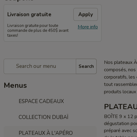
Livraison gratuite
Apply
Livraison gratuite pour toute
More info
commande de plus de 450$ avant
taxes!
Nos plateaux À 
Search
composés, nos p
corporatifs, le
Menus
tout rassemble
produits locaux
ESPACE CADEAUX
PLATEAU
BOÎTE 9 x 12 p
COLLECTION DUBAÏ
dégustation pou
préparé avec soi
PLATEAUX À L'APÉRO