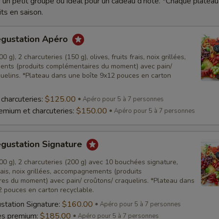
r un petit groupe ou idéal pour un cadeau d'hôte. *Chaque plateau
its en saison.
égustation Apéro
 g), 2 charcuteries (150 g), olives, fruits frais, noix grillées,
nts (produits complémentaires du moment) avec pain/
quelins. *Plateau dans une boîte 9x12 pouces en carton
charcuteries:
$125.00
Apéro pour 5 à 7 personnes
mium et charcuteries:
$150.00
Apéro pour 5 à 7 personnes
égustation Signature
0 g), 2 charcuteries (200 g) avec 10 bouchées signature,
 frais, noix grillées, accompagnements (produits
es du moment) avec pain/ croûtons/ craquelins. *Plateau dans
2 pouces en carton recyclable.
station Signature:
$160.00
Apéro pour 5 à 7 personnes
es premium:
$185.00
Apéro pour 5 à 7 personnes