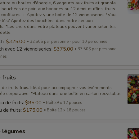
ature ou boules d'énergie, 6 yogourts aux fruits et granola
12 bouchées de pain aux bananes ou 12 demi-muffins, fruits
et confitures. + Ajoutez-y une boîte de 12 viennoiseries *Vous
vités? Ajoutez des bouchées dans notre section
s. *Les choix dans votre plateaux peuvent varier selon les
dette.
ch:
$325.00
32,50$ par personne - pour 10 personnes
ch avec 12 viennoiseries:
$375.00
37,50$ par personne -
nnes
 fruits
é de fruits frais. Idéal pour accompagner vos événements
ée corporative. *Plateau dans une boîte en carton recyclable.
u de fruits:
$85.00
Boîte 9 x 12 pouces
 de fruits:
$175.00
Boîte 12 x 18 pouces
e légumes