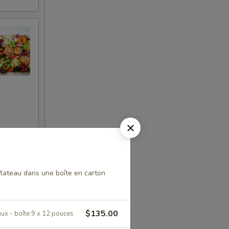
*Plateau dans une boîte en carton
 grands
es. Un
’art de
ée de main,
$135.00
ux - boîte 9 x 12 pouces
 les