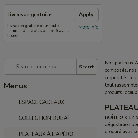
Livraison gratuite
Apply
Livraison gratuite pour toute
More info
commande de plus de 450$ avant
taxes!
Nos plateaux À 
Search
composés, nos p
corporatifs, le
Menus
tout rassemble
produits locaux
ESPACE CADEAUX
PLATEAU
BOÎTE 9 x 12 p
COLLECTION DUBAÏ
dégustation pou
préparé avec soi
PLATEAUX À L'APÉRO