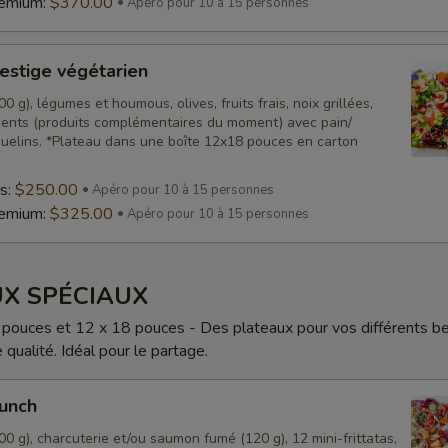
remium:
$370.00
Apéro pour 10 à 15 personnes
estige végétarien
0 g), légumes et houmous, olives, fruits frais, noix grillées,
nts (produits complémentaires du moment) avec pain/
quelins. *Plateau dans une boîte 12x18 pouces en carton
s:
$250.00
Apéro pour 10 à 15 personnes
remium:
$325.00
Apéro pour 10 à 15 personnes
X SPÉCIAUX
pouces et 12 x 18 pouces - Des plateaux pour vos différents b
qualité. Idéal pour le partage.
runch
0 g), charcuterie et/ou saumon fumé (120 g), 12 mini-frittatas,