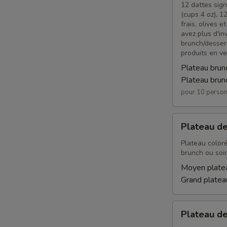
12 dattes sign
(cups 4 oz), 
frais, olives 
avez plus d'in
brunch/dessert
produits en ve
Plateau brun
Plateau brun
pour 10 perso
Plateau
Plateau de
de
fruits
Plateau color
brunch ou soir
Moyen platea
Grand plateau
Plateau
Plateau d
de