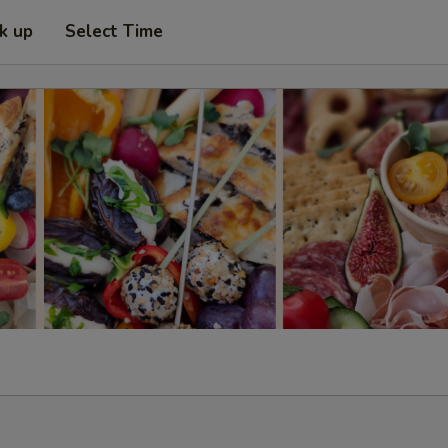
ck up
Select Time