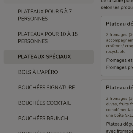
de la table pou
selon les produ
PLATEAUX POUR 5 À 7
PERSONNES
Plateau
Plateau d
dégustation
Apéro
PLATEAUX POUR 10 À 15
2 fromages (300
accompagneme
PERSONNES
croûtons/ cra
recyclable.
PLATEAUX SPÉCIAUX
Fromages et 
Fromages pre
BOLS À L'APÉRO
Plateau
Plateau d
BOUCHÉES SIGNATURE
dégustation
Signature
2 fromages (30
BOUCHÉES COCKTAIL
olives, fruits
complémentair
une boîte 9x1
BOUCHÉES BRUNCH
Plateau dégu
avec fromag