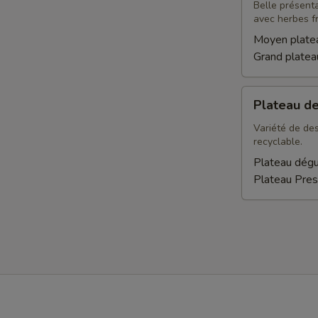
légumes
Belle présent
avec herbes fr
Moyen plate
Grand plate
Plateau
Plateau d
desserts
Variété de des
recyclable.
Plateau dégu
Plateau Pres
Facebook