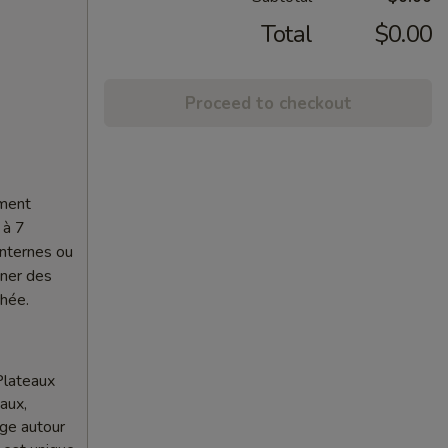
Total
$0.00
Proceed to checkout
ement
 à 7
internes ou
nner des
chée.
Plateaux
aux,
age autour