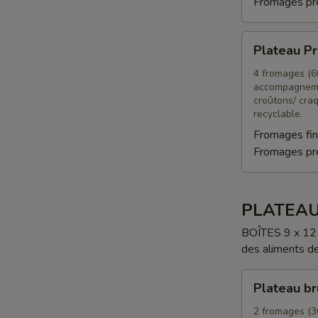
Fromages p
Plateau
Plateau Pr
Prestige
végétarien
4 fromages (60
accompagneme
croûtons/ cra
recyclable.
Fromages fin
Fromages p
PLATEAU
BOÎTES 9 x 12 
des aliments de 
Plateau
Plateau b
brunch
2 fromages (30