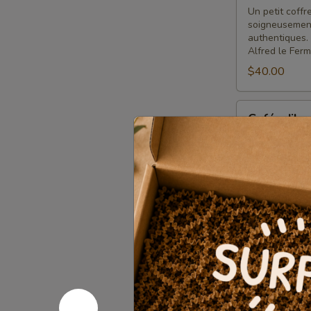
Un petit coff
soigneusement
authentiques.
Alfred le Ferm
$40.00
Café,
Café, s'il v
s'il
vous
Le parfait pet
réconfortante
plaît
de café Espre
Caramello
$30.00
Un
Un petit m
petit
merci
Parce qu’une p
noix Nutterie 
$18.00