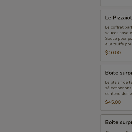
Le
Le Pizzaio
Pizzaiolo
Le coffret par
sauces savoure
Sauce pour pi
à la truffe pou
$40.00
Boite
Boite surp
surprise
3
Le plaisir de
sélectionnons
items
contenu demeur
$45.00
Boite
Boite surp
surprise