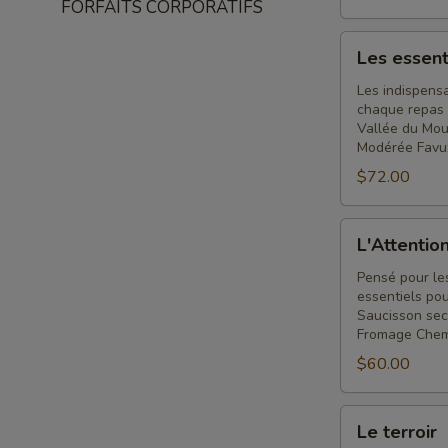
FORFAITS CORPORATIFS
Les
Les essent
essentiels
Les indispensa
chaque repas a
Vallée du Mouli
Modérée Favuz
$72.00
L'Attention
L'Attentio
parfaite
Pensé pour les
essentiels pou
Saucisson sec
Fromage Chem
$60.00
Le
Le terroir
terroir