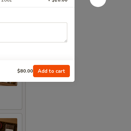
e 20oz
+ $20.00
Add to cart
$80.00