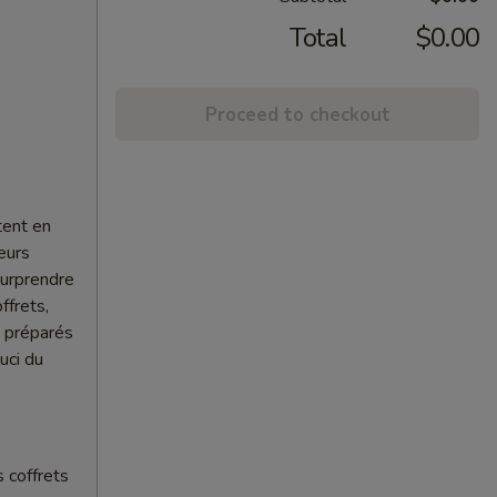
Total
$0.00
Proceed to checkout
tent en
eurs
surprendre
ffrets,
t préparés
uci du
 coffrets