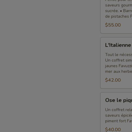
saveurs gourm
sucrée. • Bar
de pistaches F
$55.00
L'Italienne
L'Italienne
Tout le nécess
Un coffret sim
jaunes Favuzzi
mer aux herbe
$42.00
Ose
Ose le piq
le
piquant
Un coffret rel
saveurs épicée
piment fort Fa
$40.00