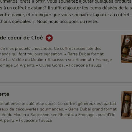
rmands, prêts à offrir. Vous souhaitez ajouter quelques produits
à un coffret existant? Il suffit d’ajouter les items désirés de la 
otre panier, et d’indiquer que vous souhaitez l'ajouter au coffret,
uctions spéciales ». Nous nous occupons du reste.
 de coeur de Cloé
 de mes produits chouchous. Ce coffret rassemble des
ands qui font toujours sensation. • Barre Dubaï format
elée La Vallée du Moulin • Saucisson sec Rheintal • Fromage
Fromage 14 Arpents • Olives Gordal • Focaccina Favuzzi
erte
arfait entre le salé et le sucré. Ce coffret généreux est parfait
reux de découvertes gourmandes. • Barre Dubaï grand format
llée du Moulin • Saucisson sec Rheintal • Fromage Louis d’Or
Arpents • Focaccina Favuzzi