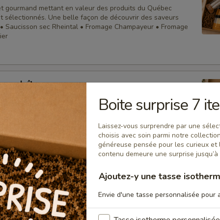
ret gourmand mettant en valeur des produits du Québec
 sélectionnés. Une belle façon de découvrir des saveurs
 • Saucisson sec Rheintal • Fromage Champayeur • Fromage
ier
ous plaît
Boite surprise 7 i
it clin d’œil pour un amateur de café. Des saveurs riches,
s et gourmandes à savourer à toute heure de la journée. • Sac
sso en grains Classico Favuzzi • Mélange de noix Nutterie Café
Laissez-vous surprendre par une sélec
choisis avec soin parmi notre collect
généreuse pensée pour les curieux et 
contenu demeure une surprise jusqu’à l
erci
Ajoutez-y une tasse isotherm
etite attention peut faire toute la différence. • Mélange de
Envie d'une tasse personnalisée pour a
Noix et moi • Limonade pétillante sicilienne Favuzzi