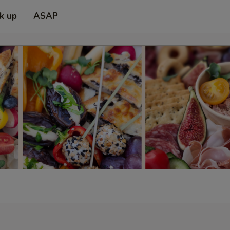
ck up
ASAP