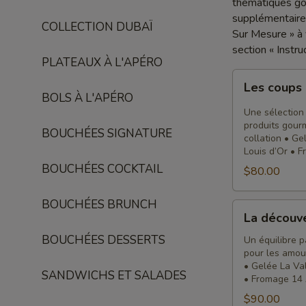
thématiques gou
supplémentaires 
COLLECTION DUBAÏ
Sur Mesure » à v
section « Instr
PLATEAUX À L'APÉRO
Les
Les coups
coups
BOLS À L'APÉRO
de
Une sélection
coeur
produits gourm
BOUCHÉES SIGNATURE
collation • G
de
Louis d’Or • 
Cloé
BOUCHÉES COCKTAIL
$80.00
BOUCHÉES BRUNCH
La
La découv
découverte
BOUCHÉES DESSERTS
Un équilibre p
pour les amou
• Gelée La Va
SANDWICHS ET SALADES
• Fromage 14 
$90.00