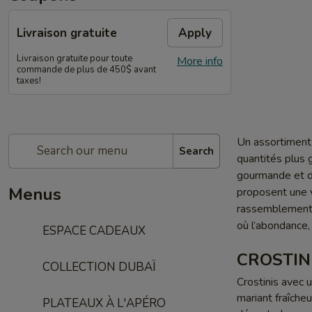
Livraison gratuite
Apply
Livraison gratuite pour toute
More info
commande de plus de 450$ avant
taxes!
Un assortiment 
Search
quantités plus 
gourmande et di
Menus
proposent une va
rassemblements,
où l’abondance, 
ESPACE CADEAUX
CROSTIN
COLLECTION DUBAÏ
Crostinis avec 
mariant fraîche
PLATEAUX À L'APÉRO