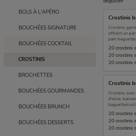
déguster!
BOLS À L'APÉRO
Crostinis
Crostinis 
brie
BOUCHÉES SIGNATURE
et
Crostinis garn
offrant un par
oignons
pain baguette
caramélisés
BOUCHÉES COCKTAIL
20 crostinis 
20 crostinis 
CROSTINIS
20 crostinis 
BROCHETTES
Crostinis
Crostinis 
bruschetta
BOUCHÉES GOURMANDES
Crostinis avec
d'olive, balsa
baguette/croû
BOUCHÉES BRUNCH
20 crostinis 
20 crostinis 
BOUCHÉES DESSERTS
20 crostinis 