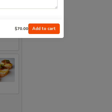
Add to cart
$70.00