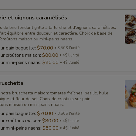
brie et oignons caramélisés
is de brie fondant grillé à la torche et d’oignons caramélisés,
fait équilibre entre douceur et caractère. Choix de base de
/croûtons maison ou mini-pains naans.
sur pain baguette:
$70.00
3,50$ l'unité
sur croûtons maison:
$80.00
4$ l'unité
sur mini-pains naans:
$80.00
4$ l'unité
bruschetta
 notre bruschetta maison: tomates fraîches, basilic, huile
mique et fleur de sel. Choix de crostinis sur pain
tons maison ou mini-pains naans.
sur pain baguette:
$70.00
3,50$ l'unité
sur croûtons maison:
$80.00
4$ l'unité
sur mini-pains naans:
$80.00
4$ l'unité