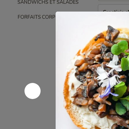
SANDWICHS ET SALADES
Crostinis
Crostinis 
champignons
FORFAITS CORPORATIFS
truffe
Crostinis avec
avec crème. C
naans.
20 crostinis 
20 crostinis 
20 crostinis 
Crostinis
Crostinis 
saumon
Crostinis ave
et assaisonne
mini-pains na
40 crostinis 
40 crostinis 
40 crostinis 