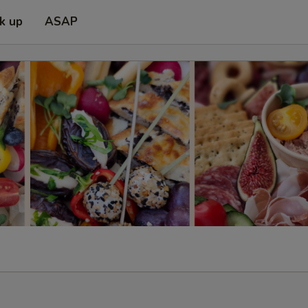
ck up
ASAP