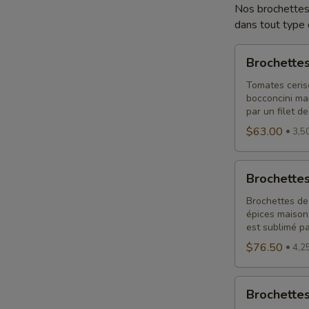
Nos brochettes 
dans tout type
Brochettes
Brochettes
tomates
bocconcini
Tomates ceris
bocconcini mar
par un filet d
$63.00
3,50
Brochettes
Brochettes
bocconcini
charcuterie
Brochettes de 
épices maison,
est sublimé pa
$76.50
4,25
Brochettes
Brochette
Apéro