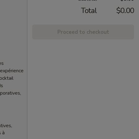
Total
$0.00
Proceed to checkout
es
 expérience
ocktail
ds
poratives,
tives,
s à