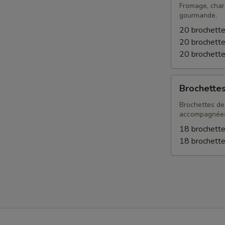
Fromage, charc
gourmande.
20 brochette
20 brochett
20 brochette
Brochettes
Brochettes
prosciutto
melon
Brochettes de 
accompagnées 
18 brochette
18 brochette