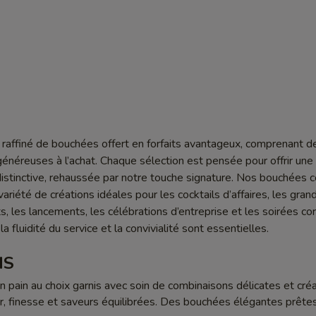
raffiné de bouchées offert en forfaits avantageux, comprenant d
généreuses à l’achat. Chaque sélection est pensée pour offrir une
stinctive, rehaussée par notre touche signature. Nos bouchées c
riété de créations idéales pour les cocktails d’affaires, les gran
 les lancements, les célébrations d’entreprise et les soirées cor
la fluidité du service et la convivialité sont essentielles.
IS
un pain au choix garnis avec soin de combinaisons délicates et créa
ur, finesse et saveurs équilibrées. Des bouchées élégantes prête