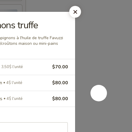
ons truffe
ignons à l'huile de truffe Favuzzi
/croûtons maison ou mini-pains
$70.00
3,50$ l'unité
on
$80.00
4$ l'unité
ns
$80.00
4$ l'unité