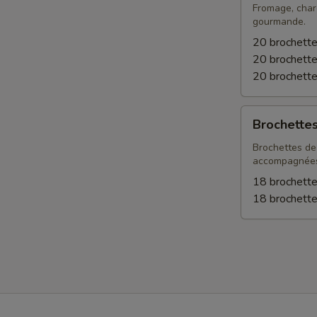
Fromage, charc
gourmande.
20 brochette
20 brochett
20 brochette
Brochettes
Brochettes
prosciutto
melon
Brochettes de 
accompagnées 
18 brochette
18 brochette