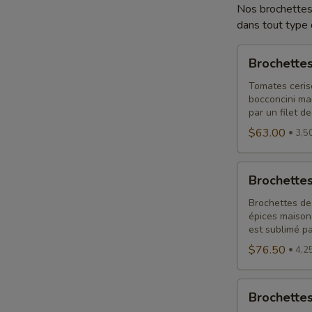
Nos brochettes 
dans tout type
Brochettes
Brochettes
tomates
bocconcini
Tomates ceris
bocconcini mar
par un filet d
$63.00
3,50
Brochettes
Brochettes
bocconcini
charcuterie
Brochettes de 
épices maison,
est sublimé pa
$76.50
4,25
Brochettes
Brochette
Apéro