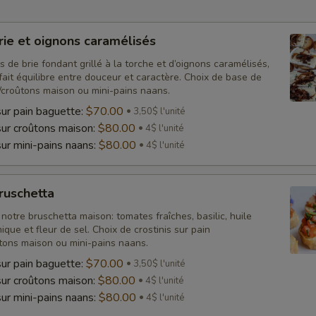
brie et oignons caramélisés
is de brie fondant grillé à la torche et d’oignons caramélisés,
fait équilibre entre douceur et caractère. Choix de base de
/croûtons maison ou mini-pains naans.
sur pain baguette:
$70.00
3,50$ l'unité
sur croûtons maison:
$80.00
4$ l'unité
sur mini-pains naans:
$80.00
4$ l'unité
bruschetta
 notre bruschetta maison: tomates fraîches, basilic, huile
mique et fleur de sel. Choix de crostinis sur pain
tons maison ou mini-pains naans.
sur pain baguette:
$70.00
3,50$ l'unité
sur croûtons maison:
$80.00
4$ l'unité
sur mini-pains naans:
$80.00
4$ l'unité