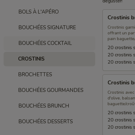
déguster!
BOLS À L'APÉRO
Crostinis
Crostinis 
brie
BOUCHÉES SIGNATURE
et
Crostinis garn
offrant un par
oignons
pain baguette
caramélisés
BOUCHÉES COCKTAIL
20 crostinis 
20 crostinis 
CROSTINIS
20 crostinis 
BROCHETTES
Crostinis
Crostinis 
bruschetta
BOUCHÉES GOURMANDES
Crostinis avec
d'olive, balsa
baguette/croû
BOUCHÉES BRUNCH
20 crostinis 
20 crostinis 
BOUCHÉES DESSERTS
20 crostinis 