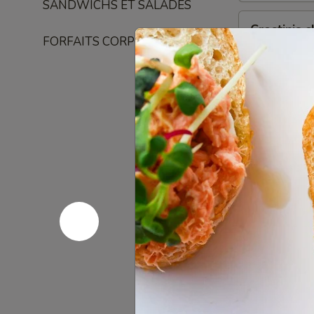
SANDWICHS ET SALADES
Crostinis
Crostinis 
champignons
FORFAITS CORPORATIFS
truffe
Crostinis avec
avec crème. C
naans.
20 crostinis 
20 crostinis 
20 crostinis 
Crostinis
Crostinis 
saumon
Crostinis ave
et assaisonne
mini-pains na
40 crostinis 
40 crostinis 
40 crostinis 