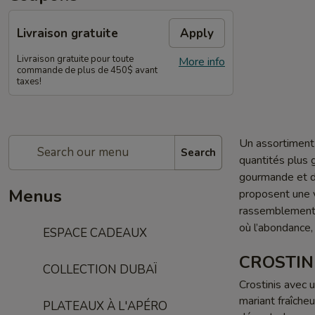
Livraison gratuite
Apply
Livraison gratuite pour toute
More info
commande de plus de 450$ avant
taxes!
Un assortiment 
Search
quantités plus 
gourmande et di
Menus
proposent une va
rassemblements,
où l’abondance, 
ESPACE CADEAUX
CROSTIN
COLLECTION DUBAÏ
Crostinis avec 
mariant fraîche
PLATEAUX À L'APÉRO