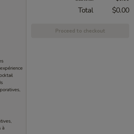
Total
$0.00
Proceed to checkout
es
 expérience
ocktail
ds
poratives,
tives,
s à