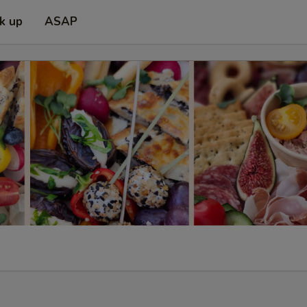
ck up
ASAP