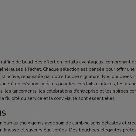
raffiné de bouchées offert en forfaits avantageux, comprenant d
généreuses à l’achat. Chaque sélection est pensée pour offrir une
stinctive, rehaussée par notre touche signature. Nos bouchées c
riété de créations idéales pour les cocktails d’affaires, les gran
 les lancements, les célébrations d’entreprise et les soirées cor
la fluidité du service et la convivialité sont essentielles.
IS
un pain au choix garnis avec soin de combinaisons délicates et créa
ur, finesse et saveurs équilibrées. Des bouchées élégantes prête