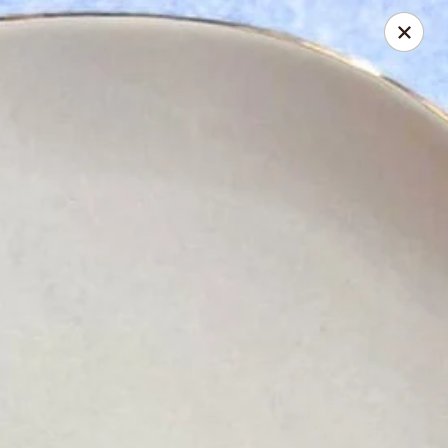
Cloé Pelletier
24 rue mailhot Saint-Charles-Borromée, QC J6E7Y8
Pick up
ASAP
Cloe Pelletier
Coupons